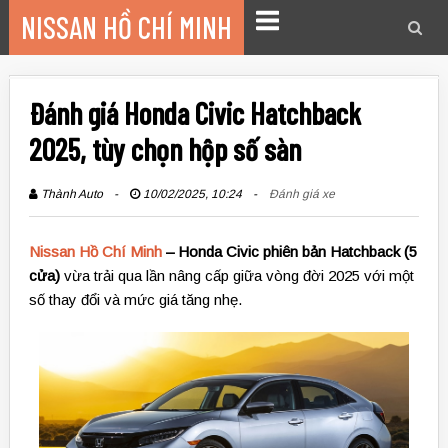
Chuyển
NISSAN HỒ CHÍ MINH
đến
Trình
nội
đơn
dung
Đánh giá Honda Civic Hatchback
2025, tùy chọn hộp số sàn
Thành Auto
10/02/2025, 10:24
Đánh giá xe
Nissan Hồ Chí Minh
– Honda Civic phiên bản Hatchback (5
cửa)
vừa trải qua lần nâng cấp giữa vòng đời 2025 với một
số thay đổi và mức giá tăng nhẹ.