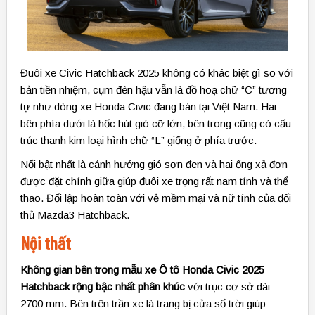
Đuôi xe Civic Hatchback 2025 không có khác biệt gì so với
bản tiền nhiệm, cụm đèn hậu vẫn là đồ hoạ chữ “C” tương
tự như dòng xe Honda Civic đang bán tại Việt Nam. Hai
bên phía dưới là hốc hút gió cỡ lớn, bên trong cũng có cấu
trúc thanh kim loại hình chữ “L” giống ở phía trước.
Nổi bật nhất là cánh hướng gió sơn đen và hai ống xả đơn
được đặt chính giữa giúp đuôi xe trọng rất nam tính và thể
thao. Đối lập hoàn toàn với vẻ mềm mại và nữ tính của đối
thủ Mazda3 Hatchback.
Nội thất
Không gian bên trong mẫu xe Ô tô Honda Civic 2025
Hatchback rộng bậc nhất phân khúc
với trục cơ sở dài
2700 mm. Bên trên trần xe là trang bị cửa sổ trời giúp