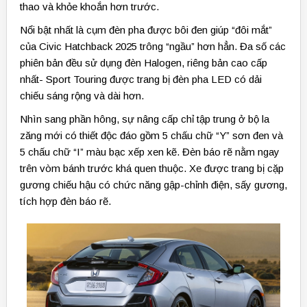
thao và khỏe khoắn hơn trước.
Nổi bật nhất là cụm đèn pha được bôi đen giúp “đôi mắt”
của Civic Hatchback 2025 trông “ngầu” hơn hẳn. Đa số các
phiên bản đều sử dụng đèn Halogen, riêng bản cao cấp
nhất- Sport Touring được trang bị đèn pha LED có dải
chiếu sáng rộng và dài hơn.
Nhìn sang phần hông, sự nâng cấp chỉ tập trung ở bộ la
zăng mới có thiết độc đáo gồm 5 chấu chữ “Y” sơn đen và
5 chấu chữ “I” màu bạc xếp xen kẽ. Đèn báo rẽ nằm ngay
trên vòm bánh trước khá quen thuộc. Xe được trang bị cặp
gương chiếu hậu có chức năng gập-chỉnh điện, sấy gương,
tích hợp đèn báo rẽ.