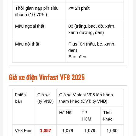
Thời gian nạp pin siêu
<= 24 phút
nhanh (10-70%)
Màu ngoại thất
06 (trắng, bạc, đỏ, xám,
xanh dương, đen)
Màu nội thất
Plus: 04 (nâu, be, xanh,
đen)
Eco: đen
Giá xe điện Vinfast VF8 2025
Phiên
Giá xe
Giá xe Vinfast VF8 lăn bánh
bản
(tỷ VNĐ)
tham khảo (ĐVT: tỷ VNĐ)
Hà Nội
TP
Tỉnh
HCM
khác
VF8 Eco
1,057
1,079
1,079
1,060