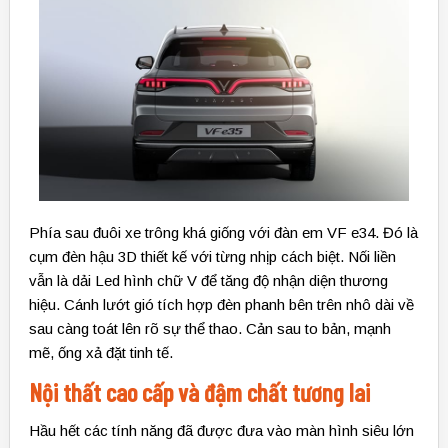
Phía sau đuôi xe trông khá giống với đàn em VF e34. Đó là
cụm đèn hậu 3D thiết kế với từng nhịp cách biệt. Nối liền
vẫn là dải Led hình chữ V để tăng độ nhận diện thương
hiệu. Cánh lướt gió tích hợp đèn phanh bên trên nhô dài về
sau càng toát lên rõ sự thể thao. Cản sau to bản, mạnh
mẽ, ống xả đặt tinh tế.
Nội thất cao cấp và đậm chất tương lai
Hầu hết các tính năng đã được đưa vào màn hình siêu lớn