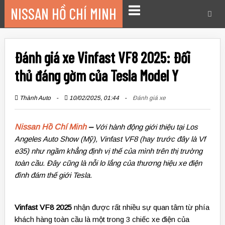
Chuyển
NISSAN HỒ CHÍ MINH
đến
Trình
nội
đơn
dung
Đánh giá xe Vinfast VF8 2025: Đối
thủ đáng gờm của Tesla Model Y
Thành Auto
10/02/2025, 01:44
Đánh giá xe
Nissan Hồ Chí Minh
–
Với hành động giới thiệu tại Los
Angeles Auto Show (Mỹ), Vinfast VF8 (hay trước đây là Vf
e35) như ngầm khẳng định vị thế của mình trên thị trường
toàn cầu. Đây cũng là nỗi lo lắng của thương hiệu xe điện
đình đám thế giới Tesla.
Vinfast VF8 2025
nhận được rất nhiều sự quan tâm từ phía
khách hàng toàn cầu là một trong 3 chiếc xe điện của