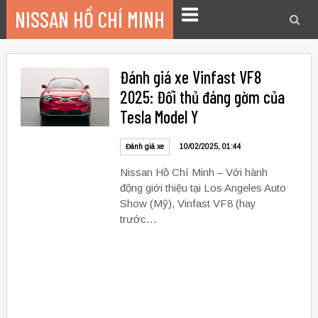
Chuyển
NISSAN HỒ CHÍ MINH
đến
Trình
nội
đơn
dung
Đánh giá xe Vinfast VF8
2025: Đối thủ đáng gờm của
Tesla Model Y
Đánh giá xe
10/02/2025, 01:44
Nissan Hồ Chí Minh – Với hành
động giới thiệu tại Los Angeles Auto
Show (Mỹ), Vinfast VF8 (hay
trước…